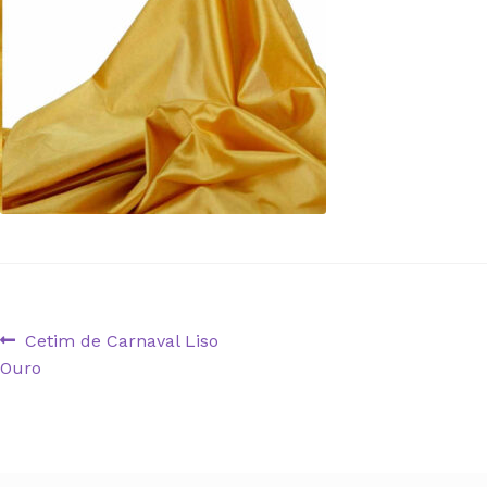
Navegação
Artigo
Cetim de Carnaval Liso
anterior:
Ouro
de
artigos