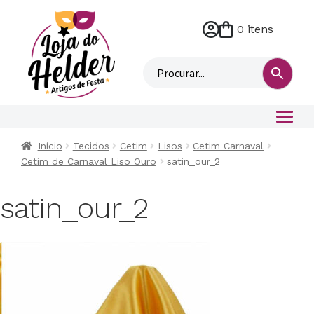
0 itens
M
i
n
h
a
c
o
Início
Tecidos
Cetim
Lisos
Cetim Carnaval
n
Cetim de Carnaval Liso Ouro
satin_our_2
t
a
satin_our_2