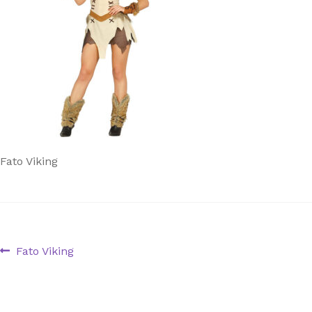
Fato Viking
Navegação
Artigo
Fato Viking
anterior:
de
artigos