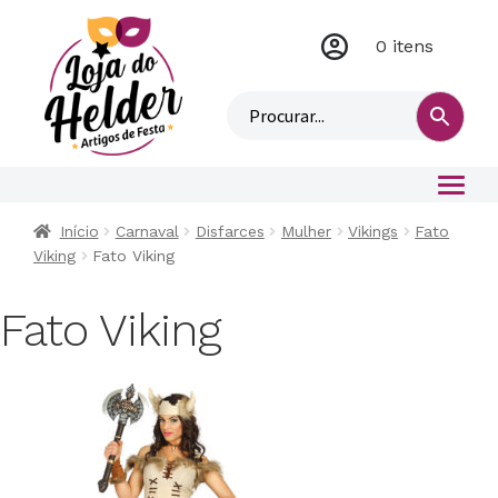
0 itens
M
i
n
h
a
c
o
Início
Carnaval
Disfarces
Mulher
Vikings
Fato
n
Viking
Fato Viking
t
a
Fato Viking