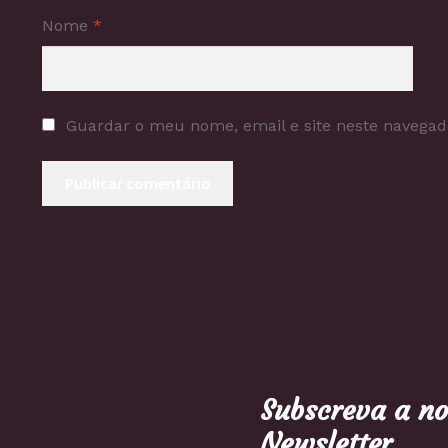
Nome
*
Guardar o meu nome, email e site neste navegad
Subscreva a n
Newsletter