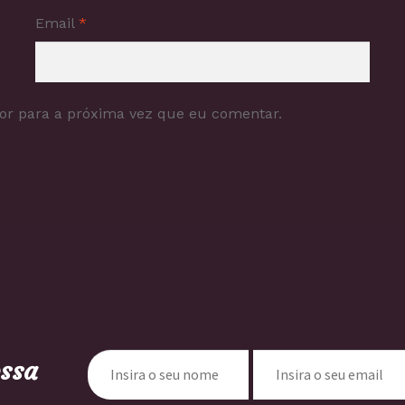
Email
*
or para a próxima vez que eu comentar.
ossa