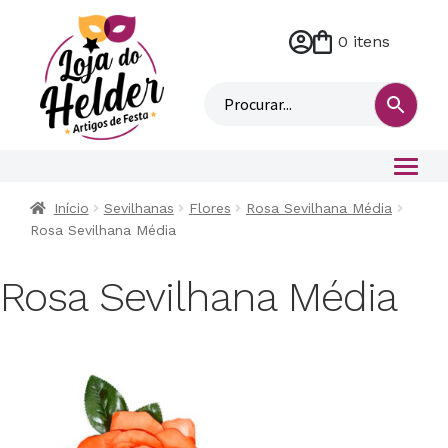
0 itens
M
i
n
h
a
c
o
Início
Sevilhanas
Flores
Rosa Sevilhana Média
n
Rosa Sevilhana Média
t
a
Rosa Sevilhana Média