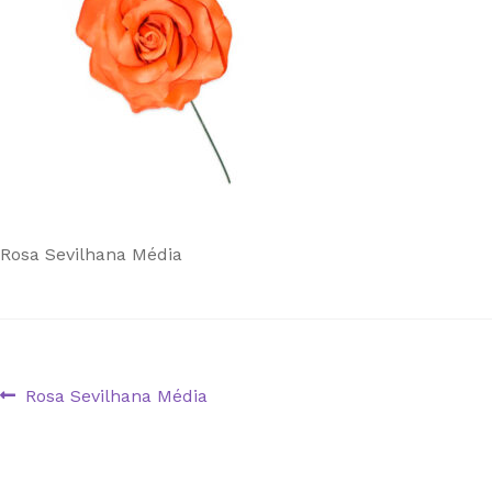
Rosa Sevilhana Média
Navegação
Artigo
Rosa Sevilhana Média
anterior:
de
artigos