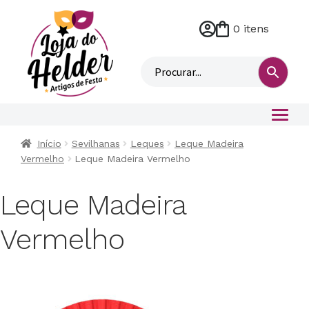
0 itens
M
i
n
h
a
c
o
Início
Sevilhanas
Leques
Leque Madeira
n
Vermelho
Leque Madeira Vermelho
t
a
Leque Madeira
Vermelho