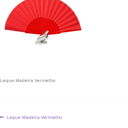
Leque Madeira Vermelho
Navegação
Artigo
Leque Madeira Vermelho
anterior: