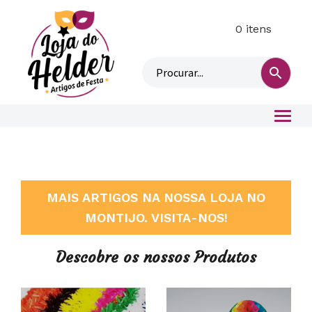
0 itens
M
i
n
h
a
c
o
n
t
a
MAIS ARTIGOS NA NOSSA LOJA NO
MONTIJO. VISITA-NOS!
Descobre os nossos Produtos