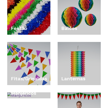
Festão
Balões
Fitas/Grinaldas
Lanternas
Manjericos