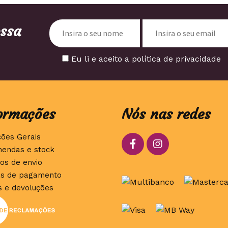
ossa
Eu li e aceito a política de privacidade
ormações
Nós nas redes
ções Gerais
endas e stock
os de envio
s de pagamento
s e devoluções