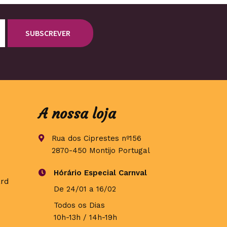
A nossa loja
Rua dos Ciprestes nº156
2870-450 Montijo Portugal
Hórário Especial Carnval
De 24/01 a 16/02
Todos os Dias
10h-13h / 14h-19h