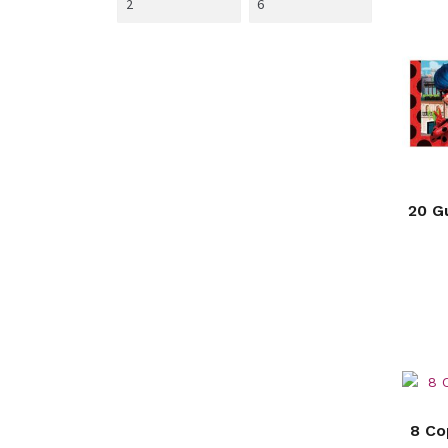
20 G
8 Co