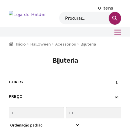
0 itens
M
i
n
h
a
c
Início
Halloween
Acessórios
Bijuteria
o
n
Bijuteria
t
a
CORES
PREÇO