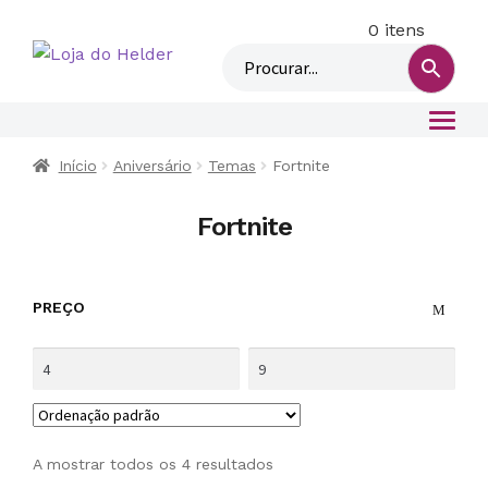
0 itens
M
i
n
h
a
c
Início
Aniversário
Temas
Fortnite
o
n
Fortnite
t
a
PREÇO
A mostrar todos os 4 resultados