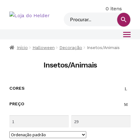
0 itens
M
i
n
h
a
c
Início
Halloween
Decoração
Insetos/Animais
o
n
Insetos/Animais
t
a
CORES
PREÇO