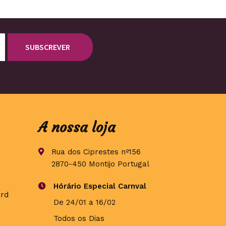
A nossa loja
Rua dos Ciprestes nº156
2870-450 Montijo Portugal
Hórário Especial Carnval
De 24/01 a 16/02
Todos os Dias