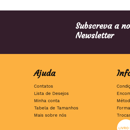
Subscreva a n
Newsletter
Ajuda
Inf
Contatos
Condi
Lista de Desejos
Encom
Minha conta
Métod
Tabela de Tamanhos
Forma
Mais sobre nós
Troca