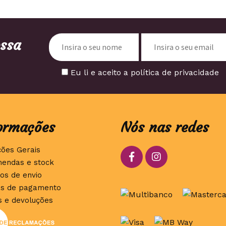
ossa
Eu li e aceito a política de privacidade
ormações
Nós nas redes
ções Gerais
endas e stock
os de envio
s de pagamento
s e devoluções