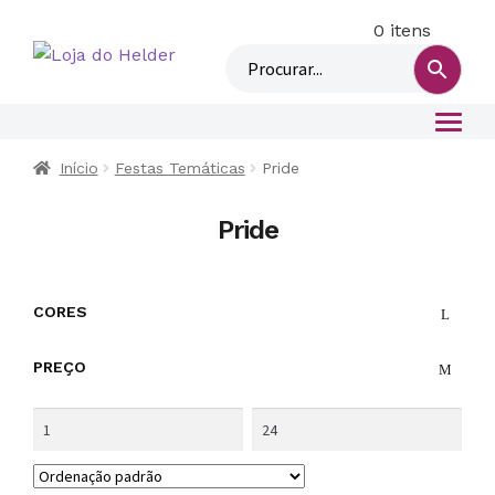
0 itens
M
i
n
h
a
c
Início
Festas Temáticas
Pride
o
n
Pride
t
a
CORES
PREÇO