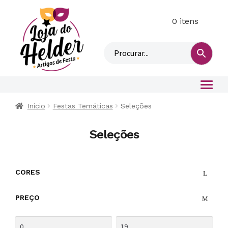
0 itens
M
i
n
h
a
c
o
Início
Festas Temáticas
Seleções
n
t
Seleções
a
CORES
PREÇO