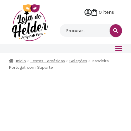
0 itens
M
i
n
h
a
c
o
Início
Festas Temáticas
Seleções
Bandeira
n
Portugal com Suporte
t
a