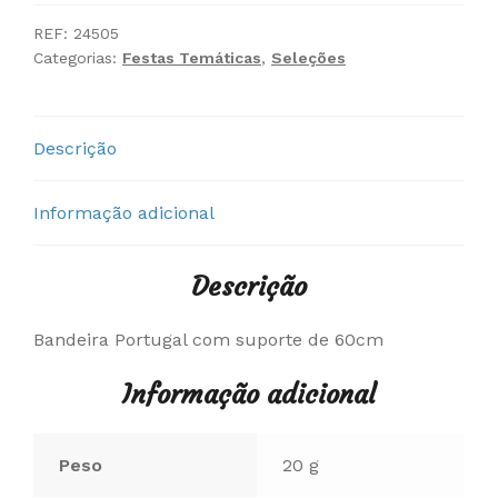
Portugal
com
REF:
24505
Categorias:
Festas Temáticas
,
Seleções
Suporte
Descrição
Informação adicional
Descrição
Bandeira Portugal com suporte de 60cm
Informação adicional
Peso
20 g