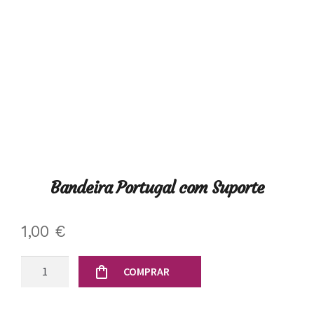
Bandeira Portugal com Suporte
1,00
€
Quantidade
COMPRAR
de
Bandeira