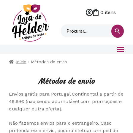
0 itens
M
i
n
h
a
c
o
Início
Métodos de envio
n
t
a
Métodos de envio
Envios grátis para Portugal Continental a partir de
49.99€ (não sendo acumulável com promoções e
qualquer outra oferta).
Não fazemos envios para o estrangeiro. Caso
pretenda esse envio, poderá efetuar um pedido