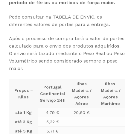
período de férias ou motivos de força maior.
Pode consultar na TABELA DE ENVIO, os
diferentes valores de portes para a entrega.
Após o processo de compra terá o valor de portes
calculado para o envio dos produtos adquiridos.
O envio será taxado mediante o Peso Real ou Peso
Volumétrico sendo considerado sempre o peso
maior.
Ilhas
Ilhas
Portugal
Preços –
Madeira /
Madeira /
Continental
Kilos
Açores
Açores
Serviço 24h
Aéreo
Marítimo
até 1 Kg
4,79 €
20,60 €
até 3 Kg
5,32 €
até 5 Kg
5,71 €