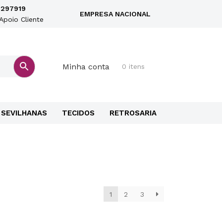
297919
EMPRESA NACIONAL
Apoio Cliente
Minha conta
0 itens
SEVILHANAS
TECIDOS
RETROSARIA
1
2
3