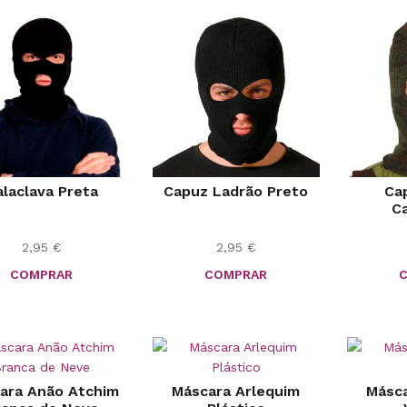
alaclava Preta
Capuz Ladrão Preto
Ca
C
2,95
€
2,95
€
COMPRAR
COMPRAR
ara Anão Atchim
Máscara Arlequim
Másca