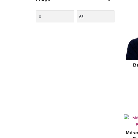
B
Másc