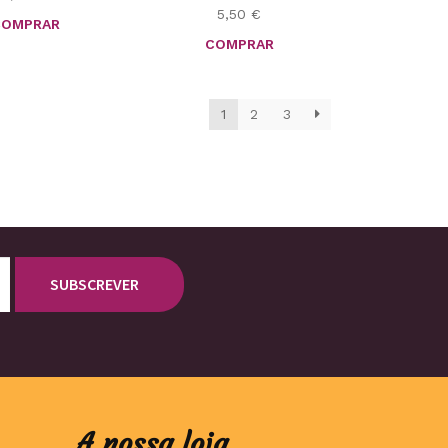
5,50
€
COMPRAR
COMPRAR
1
2
3
A nossa loja