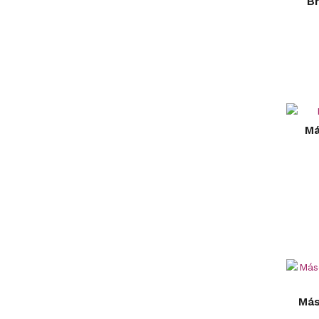
B
Má
Más