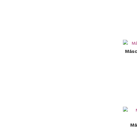
Másc
Má