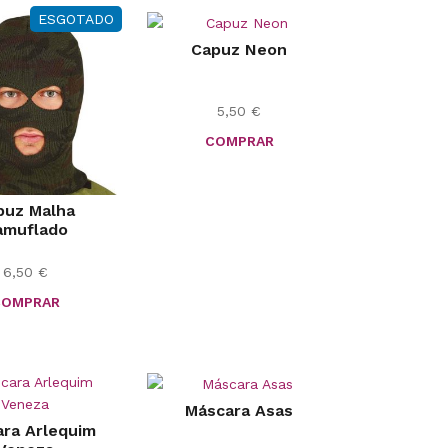
ESGOTADO
Capuz Neon
5,50
€
COMPRAR
puz Malha
amuflado
6,50
€
COMPRAR
Máscara Asas
ra Arlequim