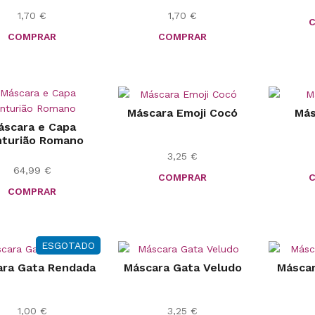
1,70
€
1,70
€
COMPRAR
COMPRAR
Máscara Emoji Cocó
Más
áscara e Capa
turião Romano
3,25
€
64,99
€
COMPRAR
COMPRAR
ESGOTADO
ara Gata Rendada
Máscara Gata Veludo
Máscar
1,00
€
3,25
€