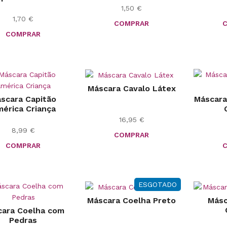
1,50
€
1,70
€
COMPRAR
COMPRAR
Máscara Cavalo Látex
scara Capitão
Máscara
érica Criança
16,95
€
8,99
€
COMPRAR
COMPRAR
ESGOTADO
Máscara Coelha Preto
Másc
cara Coelha com
Pedras