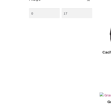
Cac
G