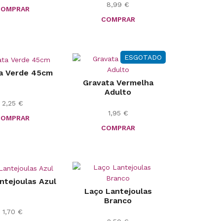
8,99
€
COMPRAR
COMPRAR
ESGOTADO
a Verde 45cm
Gravata Vermelha
Adulto
2,25
€
1,95
€
COMPRAR
COMPRAR
ntejoulas Azul
Laço Lantejoulas
Branco
1,70
€