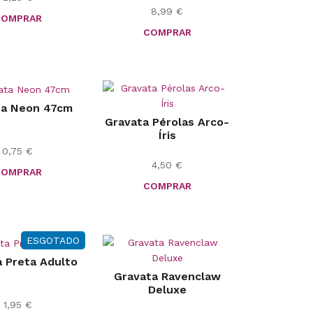
8,99
€
COMPRAR
COMPRAR
ta Neon 47cm
Gravata Pérolas Arco-
Íris
0,75
€
4,50
€
COMPRAR
COMPRAR
ESGOTADO
 Preta Adulto
Gravata Ravenclaw
Deluxe
1,95
€