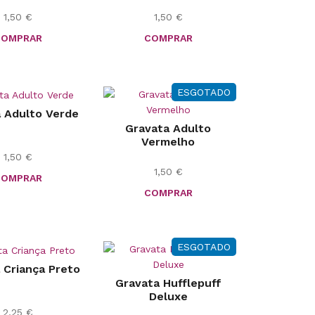
1,50
€
1,50
€
COMPRAR
COMPRAR
ESGOTADO
 Adulto Verde
Gravata Adulto
Vermelho
1,50
€
1,50
€
COMPRAR
COMPRAR
ESGOTADO
 Criança Preto
Gravata Hufflepuff
Deluxe
2,25
€