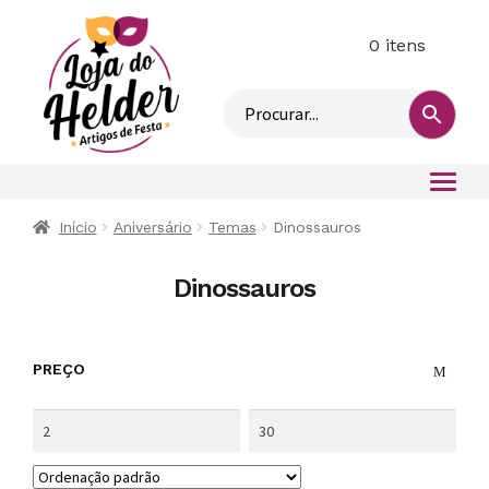
0 itens
M
i
n
h
a
c
o
Início
Aniversário
Temas
Dinossauros
n
t
Dinossauros
a
PREÇO