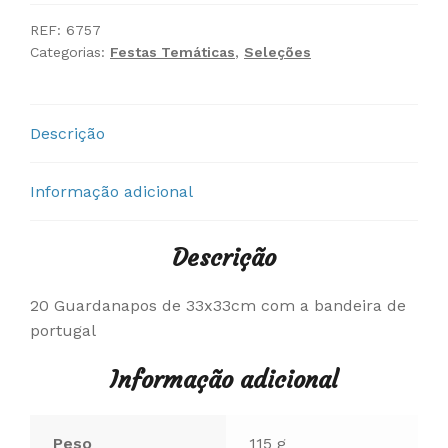
Guardanapos
Portugal
REF:
6757
Categorias:
Festas Temáticas
,
Seleções
Descrição
Informação adicional
Descrição
20 Guardanapos de 33x33cm com a bandeira de
portugal
Informação adicional
Peso
115 g