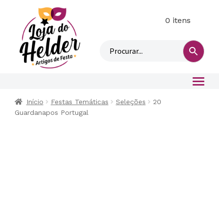
0 itens
M
i
n
h
a
c
o
Início
Festas Temáticas
Seleções
20
n
Guardanapos Portugal
t
a