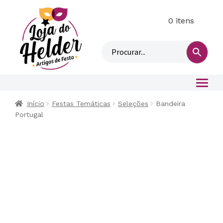
0 itens
M
i
n
h
a
c
o
Início
Festas Temáticas
Seleções
Bandeira
n
Portugal
t
a