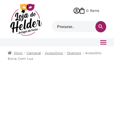
0 itens
M
i
n
h
a
c
o
Início
Carnaval
Acessórios
Diversos
Acessório
n
Boca Com Luz
t
a