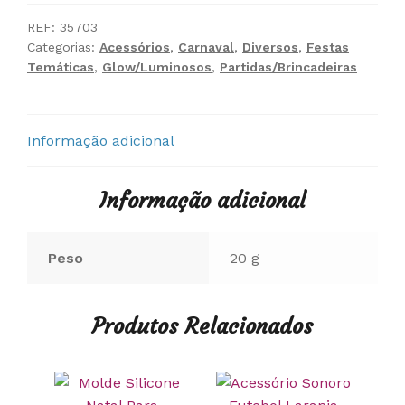
Boca
Com
REF:
35703
Categorias:
Acessórios
,
Carnaval
,
Diversos
,
Festas
Luz
Temáticas
,
Glow/Luminosos
,
Partidas/Brincadeiras
Informação adicional
Informação adicional
Peso
20 g
Produtos Relacionados