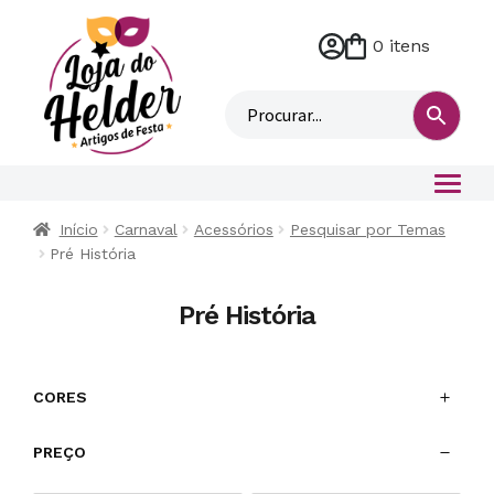
0 itens
M
i
n
h
a
c
o
Início
Carnaval
Acessórios
Pesquisar por Temas
n
Pré História
t
a
Pré História
CORES
PREÇO