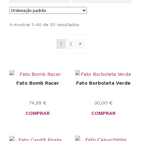
A mostrar 1–40 de 50 resultados
1
2
Fato Bomb Racer
Fato Borboleta Verde
74,99
€
30,00
€
COMPRAR
COMPRAR