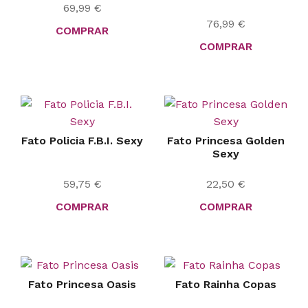
69,99
€
76,99
€
COMPRAR
COMPRAR
Fato Policia F.B.I. Sexy
Fato Princesa Golden
Sexy
59,75
€
22,50
€
COMPRAR
COMPRAR
Fato Princesa Oasis
Fato Rainha Copas