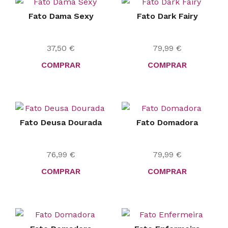
Fato Dama Sexy
Fato Dark Fairy
37,50
€
79,99
€
COMPRAR
COMPRAR
Fato Deusa Dourada
Fato Domadora
76,99
€
79,99
€
COMPRAR
COMPRAR