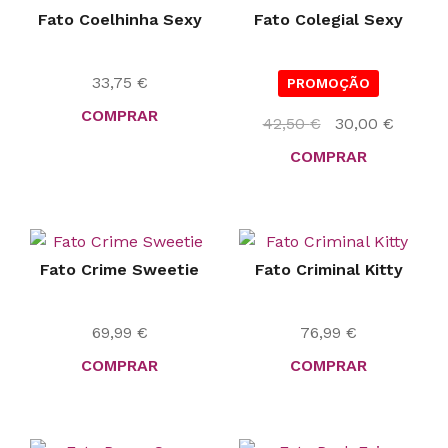
Fato Coelhinha Sexy
Fato Colegial Sexy
33,75
€
PROMOÇÃO
COMPRAR
O
O
42,50
€
30,00
€
preço
preço
COMPRAR
original
atual
era:
é:
42,50 €.
30,00 
Fato Crime Sweetie
Fato Criminal Kitty
69,99
€
76,99
€
COMPRAR
COMPRAR