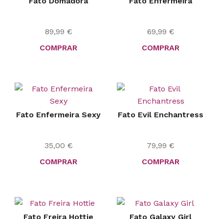
Fato Domadora
Fato Enfermeira
89,99
€
69,99
€
COMPRAR
COMPRAR
Fato Enfermeira Sexy
Fato Evil Enchantress
35,00
€
79,99
€
COMPRAR
COMPRAR
Fato Freira Hottie
Fato Galaxy Girl