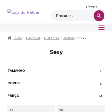
0 itens
M
i
n
h
a
c
Início
Carnaval
Disfarces
Mulher
Sexy
o
n
Sexy
t
a
TAMANHO
CORES
PREÇO