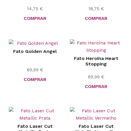
14,75
€
18,75
€
COMPRAR
COMPRAR
Fato Golden Angel
Fato Heroína Heart
Stopping
69,99
€
69,99
€
COMPRAR
COMPRAR
Fato Laser Cut
Fato Laser Cut