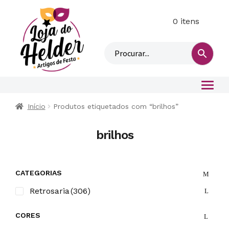
0 itens
M
i
n
h
a
c
o
Início
Produtos etiquetados com “brilhos”
n
t
brilhos
a
CATEGORIAS
Retrosaria
(306)
CORES