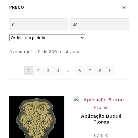
PREÇO
A mostrar 1–40 de 306 resultados
1
2
3
4
…
6
7
8
Aplicação Buquê
Flores
6,25
€