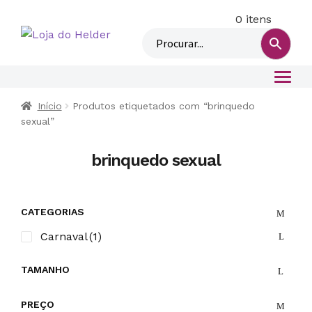
0 itens
M
i
n
h
a
c
Início
Produtos etiquetados com “brinquedo
sexual”
o
n
brinquedo sexual
t
a
CATEGORIAS
Carnaval
(1)
TAMANHO
PREÇO