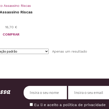
Assassino Riscas
18,70
€
COMPRAR
Apenas um resultado
ossa
Eu li e aceito a política de privacidade