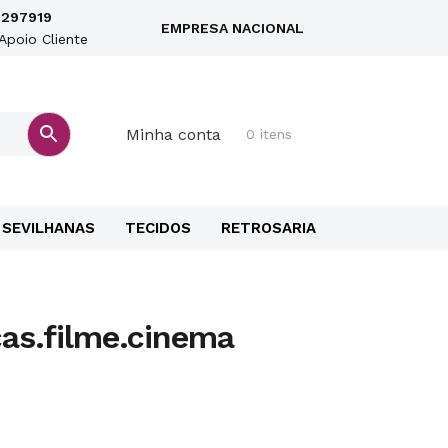
297919
EMPRESA NACIONAL
Apoio Cliente
Minha conta
0 itens
SEVILHANAS
TECIDOS
RETROSARIA
cas.filme.cinema