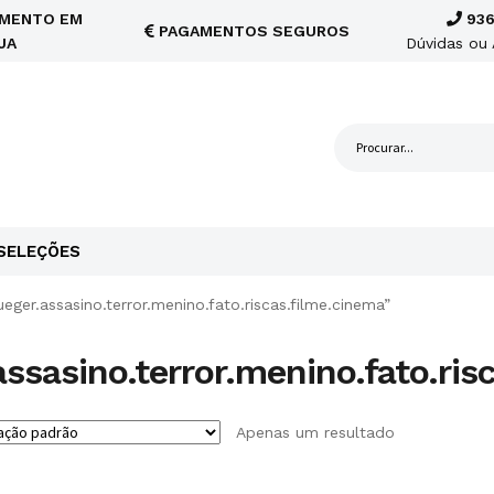
MENTO EM
936
PAGAMENTOS SEGUROS
JA
Dúvidas ou 
SELEÇÕES
ger.assasino.terror.menino.fato.riscas.filme.cinema”
assasino.terror.menino.fato.ris
Apenas um resultado