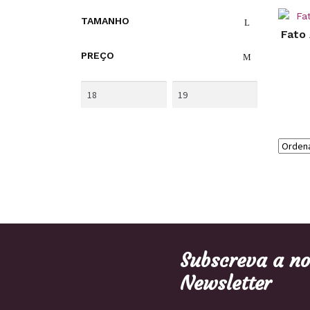
TAMANHO
Fato 
PREÇO
Subscreva a n
Newsletter