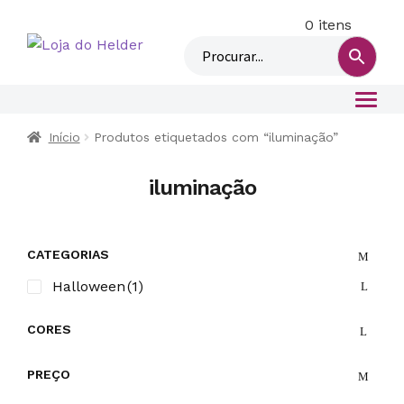
0 itens
M
i
n
h
a
c
Início
Produtos etiquetados com “iluminação”
o
n
iluminação
t
a
CATEGORIAS
Halloween
(1)
CORES
PREÇO