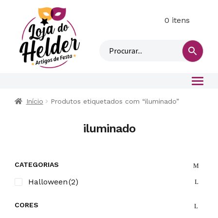
0 itens
M
i
n
h
a
c
o
Início
Produtos etiquetados com “iluminado”
n
t
iluminado
a
CATEGORIAS
Halloween
(2)
CORES