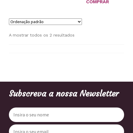
COMPRAR
original
atual
era:
é:
32,50 €.
25,00 €
A mostrar todos os 2 resultados
Subscreva a nossa Newsletter