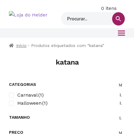
0 itens
M
i
n
h
a
c
Início
Produtos etiquetados com “katana”
o
n
katana
t
a
CATEGORIAS
Carnaval
(1)
Halloween
(1)
TAMANHO
PREÇO