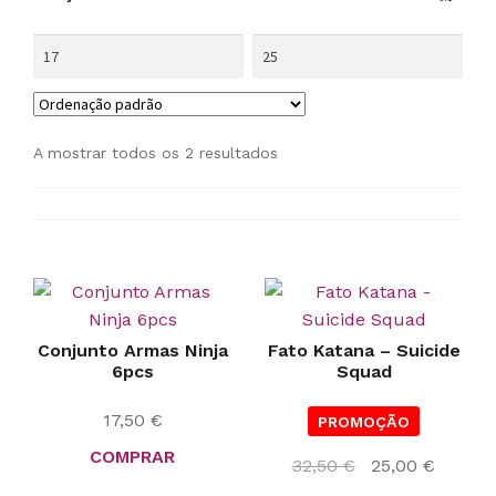
A mostrar todos os 2 resultados
Conjunto Armas Ninja
Fato Katana – Suicide
6pcs
Squad
17,50
€
PROMOÇÃO
COMPRAR
O
O
32,50
€
25,00
€
preço
preço