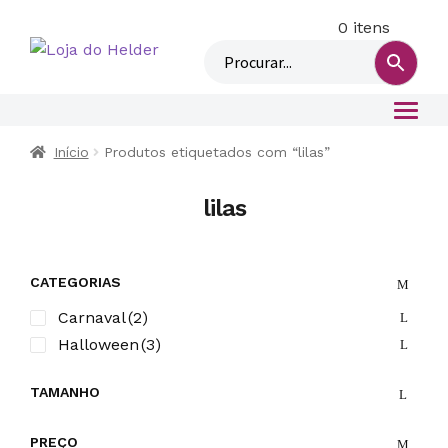
0 itens
M
i
n
h
a
c
Início
Produtos etiquetados com “lilas”
o
n
lilas
t
a
CATEGORIAS
Carnaval
(2)
Halloween
(3)
TAMANHO
PREÇO