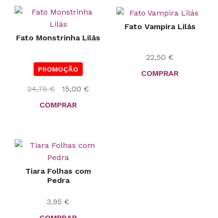
Fato Vampira Lilás
Fato Monstrinha Lilás
22,50
€
PROMOÇÃO
COMPRAR
O
O
24,75
€
15,00
€
preço
preço
COMPRAR
original
atual
era:
é:
24,75 €.
15,00 €.
Tiara Folhas com
Pedra
3,95
€
COMPRAR