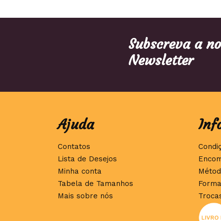
Subscreva a n
Newsletter
Ajuda
Inf
Contatos
Condi
Lista de Desejos
Encom
Minha conta
Métod
Tabela de Tamanhos
Forma
Mais sobre nós
Troca