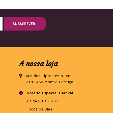
A nossa loja
Rua dos Ciprestes nº156
2870-450 Montijo Portugal
Hórário Especial Carnval
De 24/01 a 16/02
Todos os Dias