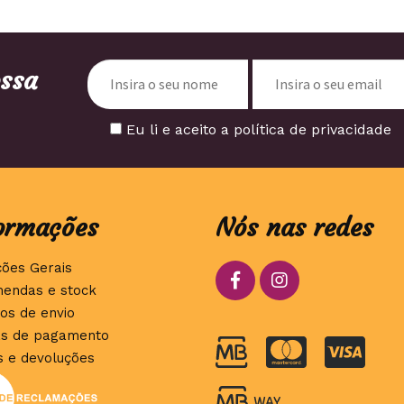
ossa
Eu li e aceito a política de privacidade
ormações
Nós nas redes
ções Gerais
endas e stock
os de envio
s de pagamento
s e devoluções