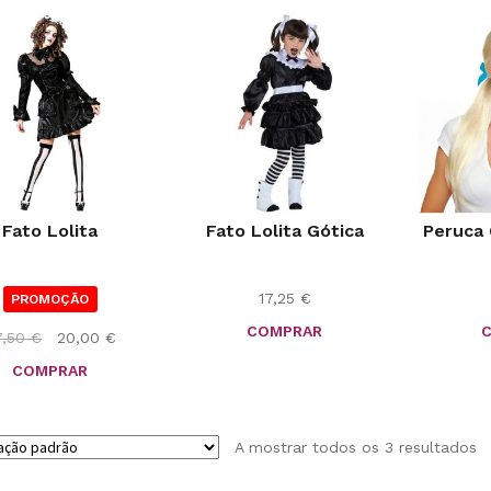
Fato Lolita
Fato Lolita Gótica
Peruca 
17,25
€
PROMOÇÃO
COMPRAR
O
O
7,50
€
20,00
€
preço
preço
COMPRAR
original
atual
era:
é:
27,50 €.
20,00 €.
A mostrar todos os 3 resultados