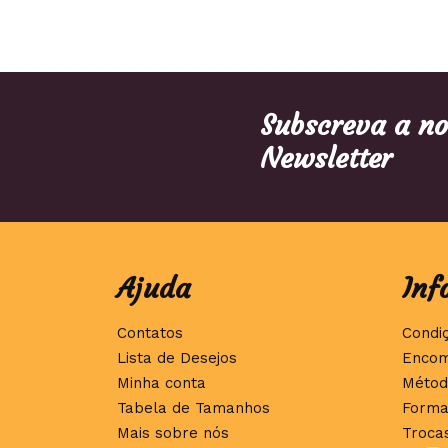
Subscreva a n
Newsletter
Ajuda
Inf
Contatos
Condi
Lista de Desejos
Encom
Minha conta
Métod
Tabela de Tamanhos
Forma
Mais sobre nós
Troca