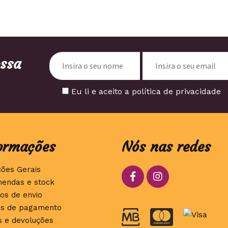
ossa
Eu li e aceito a política de privacidade
ormações
Nós nas redes
ções Gerais
endas e stock
os de envio
s de pagamento
s e devoluções