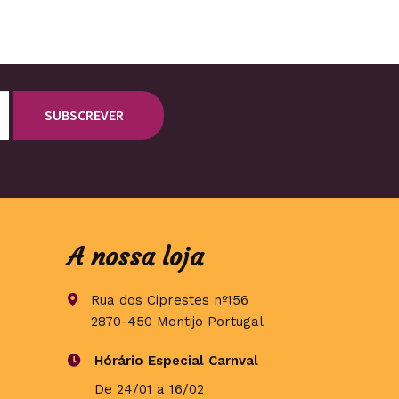
A nossa loja
Rua dos Ciprestes nº156
2870-450 Montijo Portugal
Hórário Especial Carnval
De 24/01 a 16/02