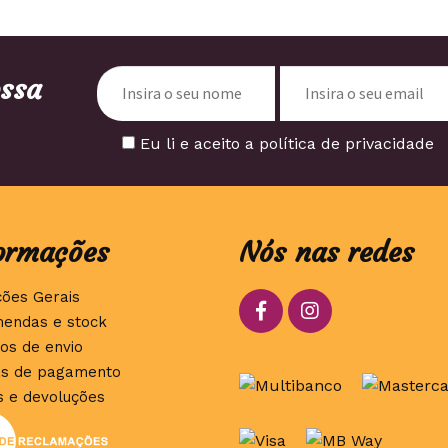
ossa
Eu li e aceito a política de privacidade
ormações
Nós nas redes
ções Gerais
endas e stock
os de envio
s de pagamento
s e devoluções