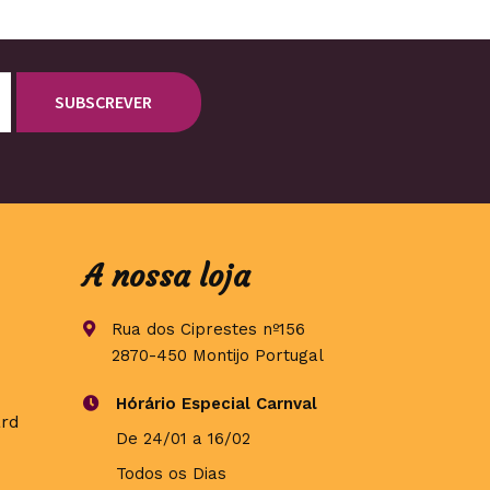
A nossa loja
Rua dos Ciprestes nº156
2870-450 Montijo Portugal
Hórário Especial Carnval
De 24/01 a 16/02
Todos os Dias