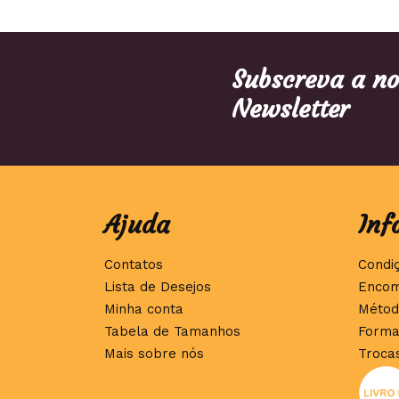
Subscreva a n
Newsletter
Ajuda
Inf
Contatos
Condi
Lista de Desejos
Encom
Minha conta
Métod
Tabela de Tamanhos
Forma
Mais sobre nós
Troca