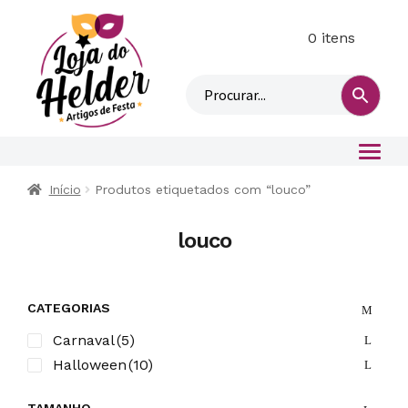
0 itens
M
i
n
h
a
c
o
Início
Produtos etiquetados com “louco”
n
t
louco
a
CATEGORIAS
Carnaval
(5)
Halloween
(10)