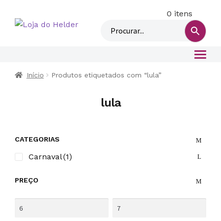
0 itens
M
i
n
h
a
c
Início
Produtos etiquetados com “lula”
o
n
lula
t
a
CATEGORIAS
Carnaval
(1)
PREÇO