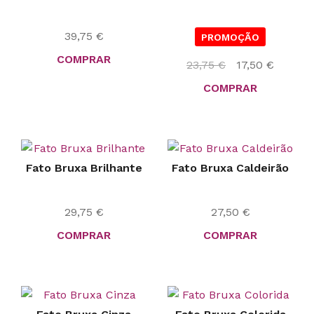
39,75
€
PROMOÇÃO
COMPRAR
O
O
23,75
€
17,50
€
preço
preço
COMPRAR
original
atual
era:
é:
23,75 €.
17,50 €.
Fato Bruxa Brilhante
Fato Bruxa Caldeirão
29,75
€
27,50
€
COMPRAR
COMPRAR