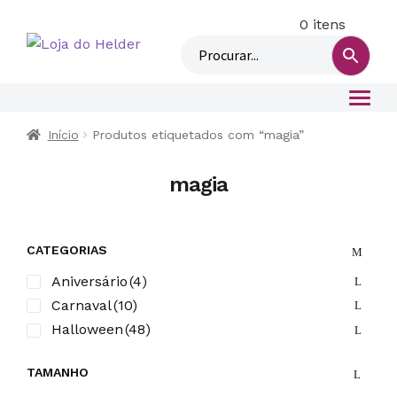
0 itens
M
i
n
h
a
c
Início
Produtos etiquetados com “magia”
o
n
magia
t
a
CATEGORIAS
Aniversário
(4)
Carnaval
(10)
Halloween
(48)
TAMANHO