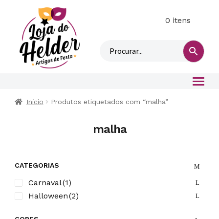
0 itens
M
i
n
h
a
c
o
Início
Produtos etiquetados com “malha”
n
t
malha
a
CATEGORIAS
Carnaval
(1)
Halloween
(2)