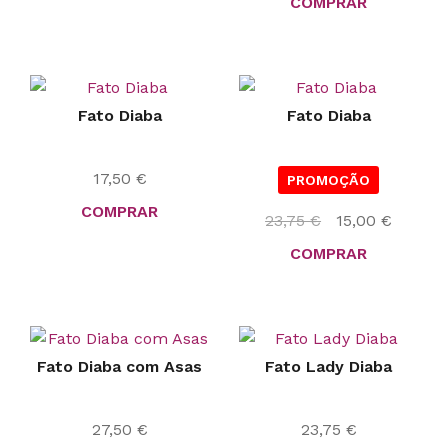
COMPRAR
original
atual
era:
é:
29,75 €.
22,50 €
Fato Diaba
Fato Diaba
17,50
€
PROMOÇÃO
COMPRAR
O
O
23,75
€
15,00
€
preço
preço
COMPRAR
original
atual
era:
é:
23,75 €.
15,00 €
Fato Diaba com Asas
Fato Lady Diaba
27,50
€
23,75
€