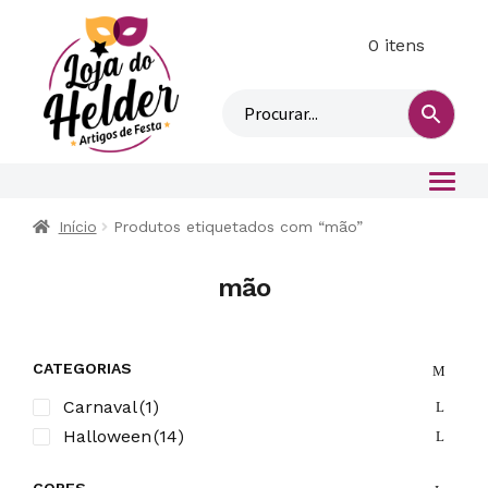
0 itens
M
i
n
h
a
c
o
Início
Produtos etiquetados com “mão”
n
t
mão
a
CATEGORIAS
Carnaval
(1)
Halloween
(14)