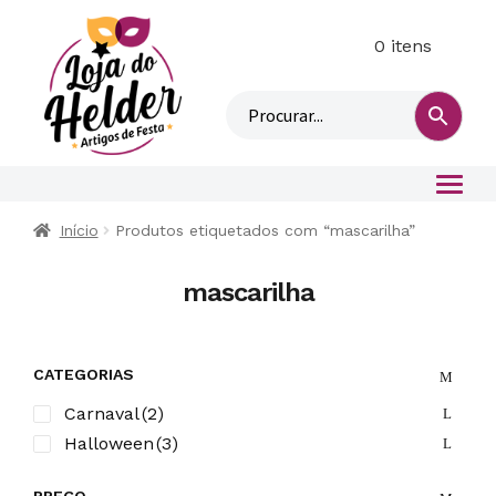
0 itens
M
i
n
h
a
c
o
Início
Produtos etiquetados com “mascarilha”
n
t
mascarilha
a
CATEGORIAS
Carnaval
(2)
Halloween
(3)