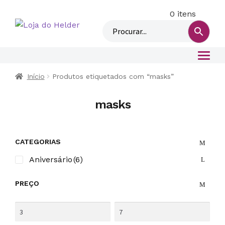
0 itens
M
i
n
h
a
c
Início
Produtos etiquetados com “masks”
o
n
masks
t
a
CATEGORIAS
Aniversário
(6)
PREÇO