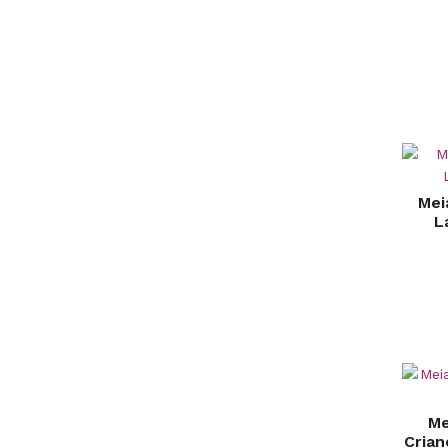
Mei
L
Me
Crian