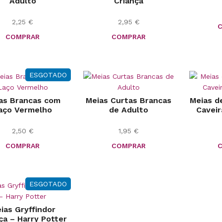
Adulto
Criança
2,25
€
2,95
€
COMPRAR
COMPRAR
ESGOTADO
as Brancas com
Meias Curtas Brancas
Meias d
aço Vermelho
de Adulto
Caveir
2,50
€
1,95
€
COMPRAR
COMPRAR
ESGOTADO
ias Gryffindor
ça – Harry Potter