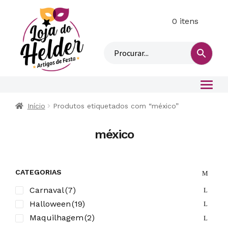
0 itens
M
i
n
h
a
c
o
Início
Produtos etiquetados com “méxico”
n
t
méxico
a
CATEGORIAS
Carnaval
(7)
Halloween
(19)
Maquilhagem
(2)