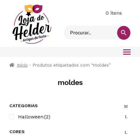
0 itens
M
i
n
h
a
c
o
Início
Produtos etiquetados com “moldes”
n
t
moldes
a
CATEGORIAS
Halloween
(2)
CORES