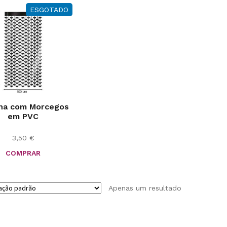
ESGOTADO
ina com Morcegos
em PVC
3,50
€
COMPRAR
Apenas um resultado