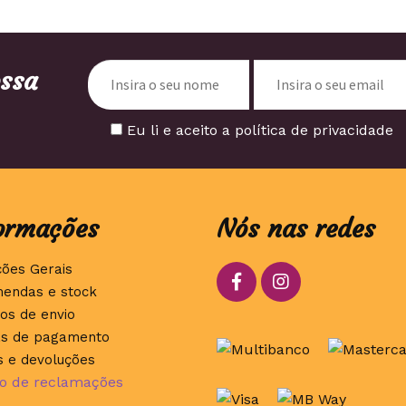
ossa
Eu li e aceito a política de privacidade
ormações
Nós nas redes
ções Gerais
endas e stock
os de envio
s de pagamento
s e devoluções