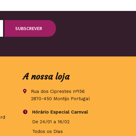
A nossa loja
Rua dos Ciprestes nº156
2870-450 Montijo Portugal
Hórário Especial Carnval
De 24/01 a 16/02
Todos os Dias