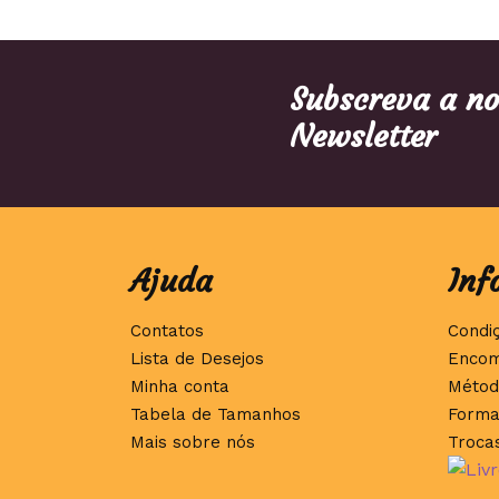
Subscreva a n
Newsletter
Ajuda
Inf
Contatos
Condi
Lista de Desejos
Encom
Minha conta
Métod
Tabela de Tamanhos
Forma
Mais sobre nós
Troca