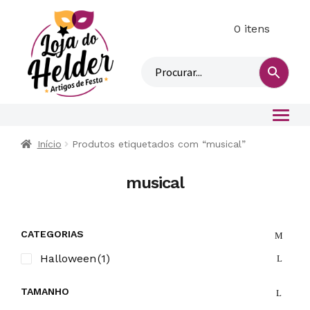
0 itens
M
i
n
h
a
c
o
Início
Produtos etiquetados com “musical”
n
t
musical
a
CATEGORIAS
Halloween
(1)
TAMANHO