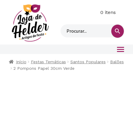
0 itens
M
i
n
h
a
c
o
Início
Festas Temáticas
Santos Populares
Balões
n
2 Pompons Papel 30cm Verde
t
a