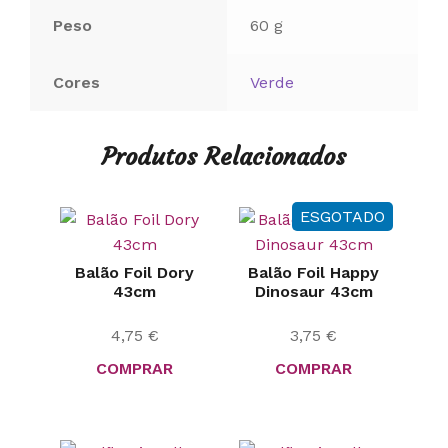
Peso
60 g
Cores
Verde
Produtos Relacionados
ESGOTADO
Balão Foil Dory
Balão Foil Happy
43cm
Dinosaur 43cm
4,75
€
3,75
€
COMPRAR
COMPRAR