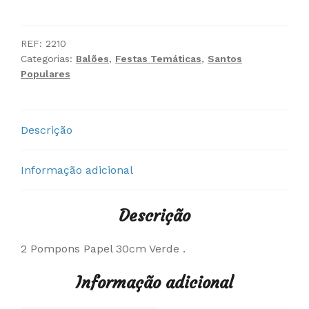
2
Pompons
Papel
REF:
2210
Categorias:
Balões
,
Festas Temáticas
,
Santos
30cm
Populares
Verde
Descrição
Informação adicional
Descrição
2 Pompons Papel 30cm Verde .
Informação adicional