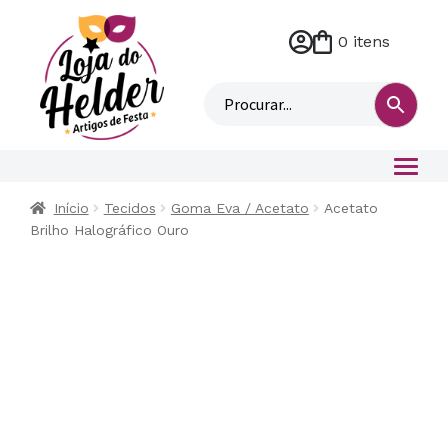
0 itens
M
i
n
h
a
c
o
Início
Tecidos
Goma Eva / Acetato
Acetato
n
Brilho Halográfico Ouro
t
a