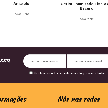
Amarelo
Cetim Foamizado Liso A
Escuro
7,50
€
/m
7,50
€
/m
ossa
Eu li e aceito a política de privacidade
ormações
Nós nas redes