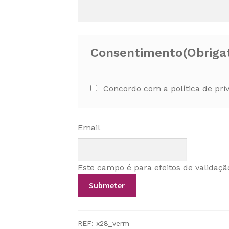
Consentimento
(Obriga
Concordo com a política de pri
Email
Este campo é para efeitos de validaçã
REF:
x28_verm