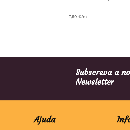
7,50
€
/m
Subscreva a n
Newsletter
Ajuda
Inf