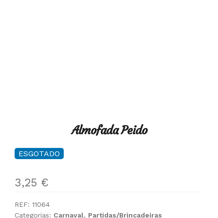
Almofada Peido
ESGOTADO
3,25
€
REF:
11064
Categorias:
Carnaval
,
Partidas/Brincadeiras