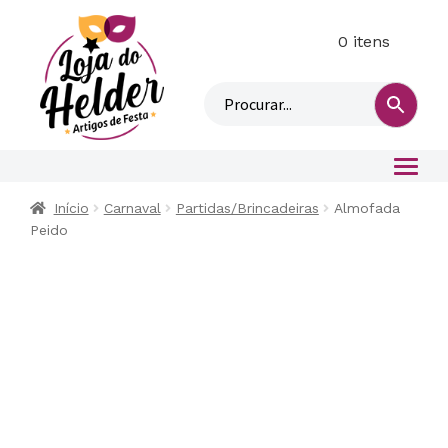
0 itens
M
i
n
h
a
c
o
Início
Carnaval
Partidas/Brincadeiras
Almofada
n
Peido
t
a